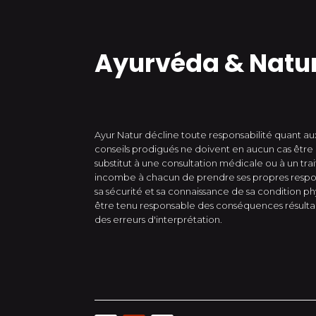
Ayurvéda & Natu
Ayur Natur décline toute responsabilité quant aux
conseils prodigués ne doivent en aucun cas êt
substitut à une consultation médicale ou à un tra
incombe à chacun de prendre ses propres respon
sa sécurité et sa connaissance de sa condition p
être tenu responsable des conséquences résultant 
des erreurs d'interprétation.