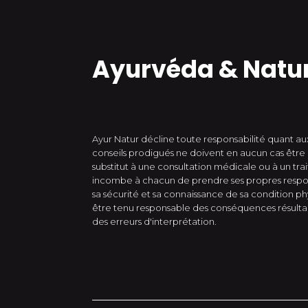
Ayurvéda & Natu
Ayur Natur décline toute responsabilité quant aux
conseils prodigués ne doivent en aucun cas êt
substitut à une consultation médicale ou à un tra
incombe à chacun de prendre ses propres respon
sa sécurité et sa connaissance de sa condition p
être tenu responsable des conséquences résultant 
des erreurs d'interprétation.