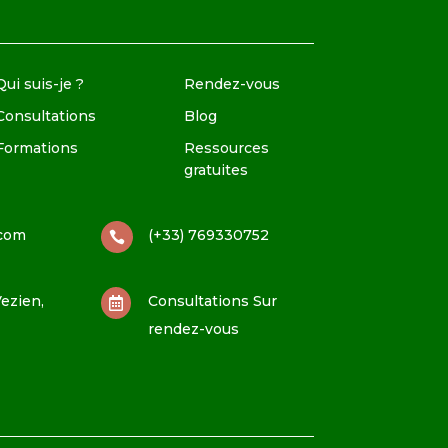
Qui suis-je ?
Rendez-vous
Consultations
Blog
Formations
Ressources
gratuites
.com
(+33) 769330752

ezien,
Consultations Sur

rendez-vous