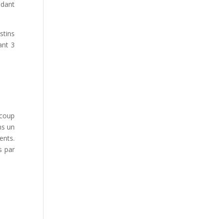
ndant
stins
ant 3
ucoup
ns un
ents.
s par