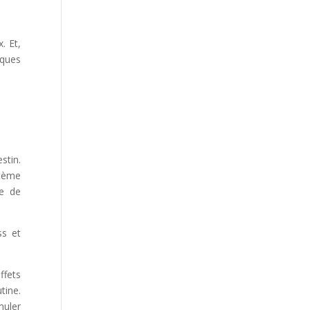
. Et,
lques
stin.
stème
ue de
ss et
ffets
tine.
muler