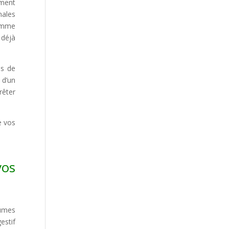
mment
nales
comme
 déjà
ps de
 d’un
rêter
e vos
vos
gumes
estif