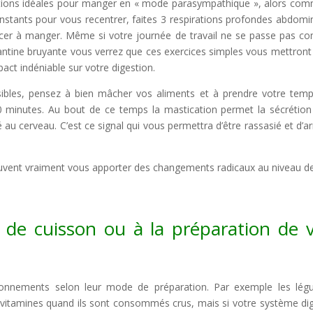
ditions idéales pour manger en « mode parasympathique », alors co
instants pour vous recentrer, faites 3 respirations profondes abdomi
ncer à manger. Même si votre journée de travail ne se passe pas 
ntine bruyante vous verrez que ces exercices simples vous mettront
ct indéniable sur votre digestion.
ssibles, pensez à bien mâcher vos aliments et à prendre votre tem
 minutes. Au bout de ce temps la mastication permet la sécrétion
au cerveau. C’est ce signal qui vous permettra d’être rassasié et d’ar
s peuvent vraiment vous apporter des changements radicaux au niveau d
 de cuisson ou à la préparation de 
llonnements selon leur mode de préparation. Par exemple les lé
vitamines quand ils sont consommés crus, mais si votre système dig