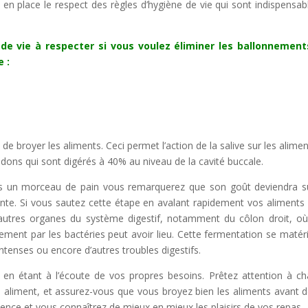
 place le respect des règles d’hygiène de vie qui sont indispensab
 de vie à respecter si vous voulez éliminer les ballonnement
 :
e broyer les aliments. Ceci permet l’action de la salive sur les alimen
ons qui sont digérés à 40% au niveau de la cavité buccale.
s un morceau de pain vous remarquerez que son goût deviendra s
ésente. Si vous sautez cette étape en avalant rapidement vos aliments
es autres organes du système digestif, notamment du côlon droit, o
ent par les bactéries peut avoir lieu. Cette fermentation se matéri
tenses ou encore d’autres troubles digestifs.
n étant à l’écoute de vos propres besoins. Prêtez attention à c
 aliment, et assurez-vous que vous broyez bien les aliments avant d
nce et vous connaîtrez de mieux en mieux les plaisirs de vos repas.