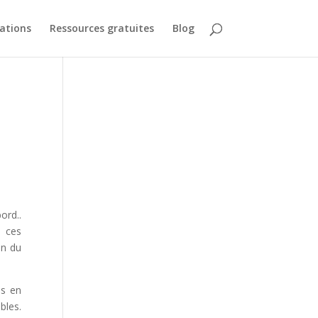
ations
Ressources gratuites
Blog
ord..
e ces
on du
ds en
bles.