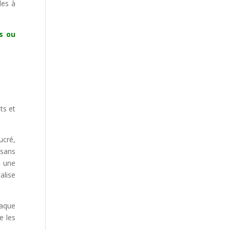
les à
s ou
ts et
ucré,
 sans
ù une
alise
haque
e les