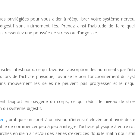
es privilégiées pour vous aider à rééquilibrer votre système nerveux
igestif sont intimement liés. Prenez ainsi l’habitude de faire que
s ressentez une poussée de stress ou d’angoisse.
scles intestinaux, ce qui favorise l’absorption des nutriments par l’inte
x lors de l’activité physique, favorise le bon fonctionnement du sy
, sans mouvement les selles ne peuvent pas progresser et le risq
ent l’apport en oxygène du corps, ce qui réduit le niveau de stre
on du système digestif.
dent
, pratiquer un sport à un niveau d’intensité élevée peut avoir des e
érable de commencer peu à peu à intégrer l’activité physique à votre rou
s en plein air et/ou des séries d’exercices doux le matin pour sti