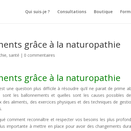
Qui suis-je ?
Consultations
Boutique
Form
ments grâce à la naturopathie
thie
,
santé
|
0 commentaires
ments grâce à la naturopathie
st une question plus difficile à résoudre qu’il ne parait de prime ab
e sont les ballonnements et quelles sont les causes possibles d
x des aliments, des exercices physiques et des techniques de gesti
s.
iqué comment reconnaître et respecter vos besoins les plus profon
la plus importante à mettre en place pour avoir des changements dura