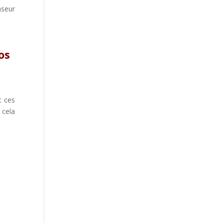
nseur
os
t ces
 cela