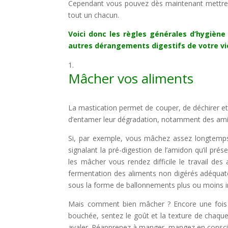
Cependant vous pouvez dès maintenant mettre en
tout un chacun.
Voici donc les règles générales d’hygiène
autres dérangements digestifs de votre vie
Mâcher vos aliments
La mastication permet de couper, de déchirer et d
d’entamer leur dégradation, notamment des amid
Si, par exemple, vous mâchez assez longtemp
signalant la pré-digestion de l’amidon qu’il pr
les mâcher vous rendez difficile le travail d
fermentation des aliments non digérés adéquatem
sous la forme de ballonnements plus ou moins in
Mais comment bien mâcher ? Encore une fois e
bouchée, sentez le goût et la texture de chaque
avaler. Réapprenez à manger, mangez en conscie