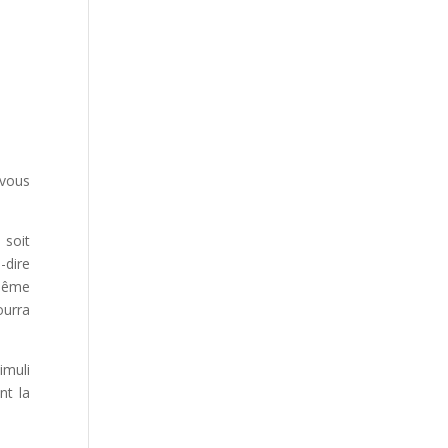
 vous
 soit
-dire
 même
ourra
imuli
nt la