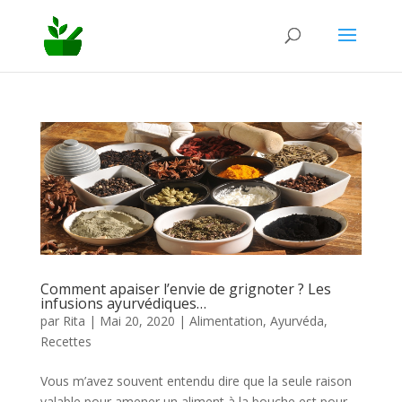
Comment apaiser l’envie de grignoter ? Les
infusions ayurvédiques…
par
Rita
|
Mai 20, 2020
|
Alimentation
,
Ayurvéda
,
Recettes
Vous m’avez souvent entendu dire que la seule raison
valable pour amener un aliment à la bouche est pour