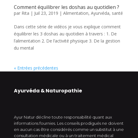
Comment équilibrer les doshas au quotidien ?
par
Rita
|
Juil 23, 2019
|
Alimentation
,
Ayurvéda
,
santé
Dans cette série de vidéos je vous explique comment
équilibrer les 3 doshas au quotidien à travers : 1. De
l’alimentation 2. De l’activité physique 3. De la gestion
du mental
« Entrées précédentes
Ayurvéda & Naturopathie
Ayur Natur décline toute responsabilité quant aux
informations fournies. Les conseils prodigués ne doivent
en aucun cas être considérés comme un substitut à une
consultation médicale ou à un traitement médical