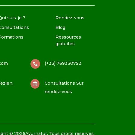
Qui suis-je ?
Rendez-vous
Consultations
Blog
Formations
Ressources
gratuites
.com
(+33) 769330752

ezien,
Consultations Sur

rendez-vous
ght © 2026Ayurnatur. Tous droits réservés.