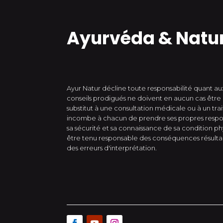
Ayurvéda & Natu
Ayur Natur décline toute responsabilité quant aux
conseils prodigués ne doivent en aucun cas êt
substitut à une consultation médicale ou à un tra
incombe à chacun de prendre ses propres respon
sa sécurité et sa connaissance de sa condition p
être tenu responsable des conséquences résultant 
des erreurs d'interprétation.