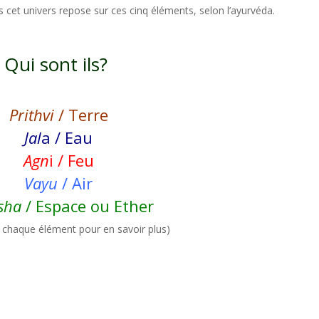
s cet univers repose sur ces cinq éléments, selon l’ayurvéda.
Qui sont ils?
Prithvi
/ Terre
Jal
a / Eau
Agn
i / Feu
Vayu
/ Air
sha
/ Espace ou Ether
r chaque élément pour en savoir plus)