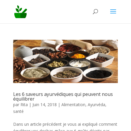
Les 6 saveurs ayurvédiques qui peuvent nous
équilibrer
par
Rita
|
Juin 14, 2018
|
Alimentation
,
Ayurvéda
,
santé
Dans un article précédent je vous ai expliqué comment
équilibrer vos doshas grâce aux 6 goûts décrits par